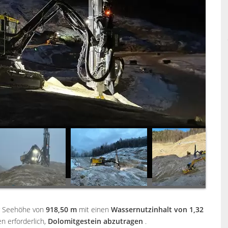
er Seehöhe von
918,50 m
mit einen
Wassernutzinhalt von 1,32
n erforderlich,
Dolomitgestein abzutragen
.